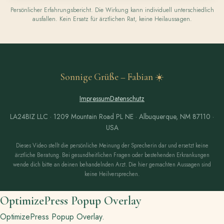
Persönlicher Erfahrungsbericht. Die Wirkung kann individuell unterschiedlich
ausfallen. Kein Ersatz für ärztlichen Rat, keine Heilaussagen.
Sonnige Grüße – Fabian ☀️
Impressum
Datenschutz
LA24BIZ LLC · 1209 Mountain Road PL NE · Albuquerque, NM 87110 ·
USA
Dieses Video stellt die persönliche Meinung der Sprecherin dar und ersetzt keine
ärztliche Beratung. Bei gesundheitlichen Fragen oder bestehenden Erkrankungen
wende dich bitte an deinen behandelnden Arzt. Die hier gemachten Aussagen sind
keine Heilversprechen.
OptimizePress Popup Overlay
OptimizePress Popup Overlay.