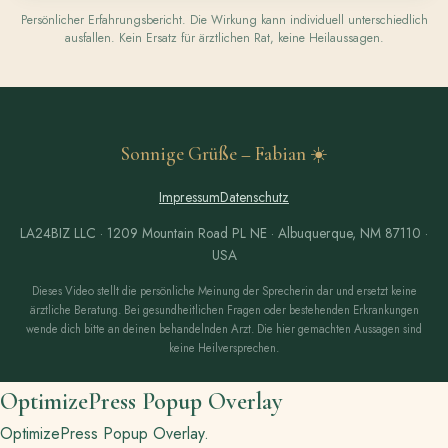
Persönlicher Erfahrungsbericht. Die Wirkung kann individuell unterschiedlich
ausfallen. Kein Ersatz für ärztlichen Rat, keine Heilaussagen.
Sonnige Grüße – Fabian ☀️
Impressum
Datenschutz
LA24BIZ LLC · 1209 Mountain Road PL NE · Albuquerque, NM 87110 ·
USA
Dieses Video stellt die persönliche Meinung der Sprecherin dar und ersetzt keine
ärztliche Beratung. Bei gesundheitlichen Fragen oder bestehenden Erkrankungen
wende dich bitte an deinen behandelnden Arzt. Die hier gemachten Aussagen sind
keine Heilversprechen.
OptimizePress Popup Overlay
OptimizePress Popup Overlay.